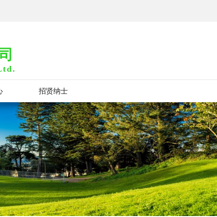
司
Ltd.
心
招贤纳士